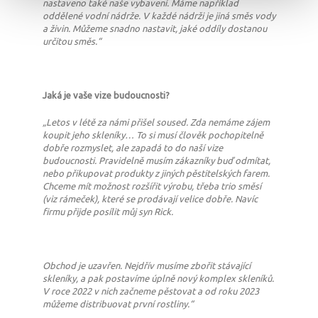
nastaveno také naše vybavení. Máme například
oddělené vodní nádrže. V každé nádrži je jiná směs vody
a živin. Můžeme snadno nastavit, jaké oddíly dostanou
určitou směs.“
Jaká je vaše vize budoucnosti?
„Letos v létě za námi přišel soused. Zda nemáme zájem
koupit jeho skleníky… To si musí člověk pochopitelně
dobře rozmyslet, ale zapadá to do naší vize
budoucnosti. Pravidelně musím zákazníky buď odmítat,
nebo přikupovat produkty z jiných pěstitelských farem.
Chceme mít možnost rozšířit výrobu, třeba trio směsí
(viz rámeček), které se prodávají velice dobře. Navíc
firmu přijde posílit můj syn Rick.
Obchod je uzavřen. Nejdřív musíme zbořit stávající
skleníky, a pak postavíme úplně nový komplex skleníků.
V roce 2022 v nich začneme pěstovat a od roku 2023
můžeme distribuovat první rostliny.“