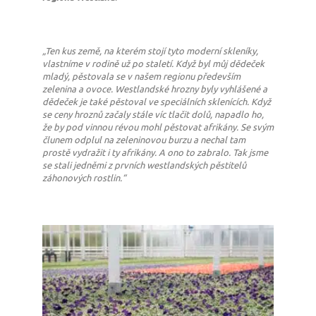
„Ten kus země, na kterém stojí tyto moderní skleníky,
vlastníme v rodině už po staletí. Když byl můj dědeček
mladý, pěstovala se v našem regionu především
zelenina a ovoce. Westlandské hrozny byly vyhlášené a
dědeček je také pěstoval ve speciálních sklenících. Když
se ceny hroznů začaly stále víc tlačit dolů, napadlo ho,
že by pod vinnou révou mohl pěstovat afrikány. Se svým
člunem odplul na zeleninovou burzu a nechal tam
prostě vydražit i ty afrikány. A ono to zabralo. Tak jsme
se stali jedněmi z prvních westlandských pěstitelů
záhonových rostlin.“