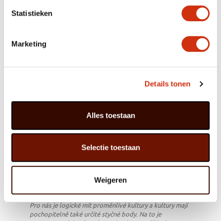
z nichž mají lidé radost. Pochopitelně člověk jako
Statistieken
pěstitel stojí před řadou výzev a rizik, ale naštěstí
neřídím firmu sám. Za personál zodpovídá můj bratr
Mark a společník Remy má na starost pěstění. Já se
soustředím na celkové záležitosti a prodej. Nedělá mi
Marketing
problémy úkoly delegovat a pustit je z rukou. A máme
personál, který u nás pracuje už dlouho, někteří třeba i
25 let.
Details tonen
Radost z práce je pro mě stejně důležitá jako výdělek.
Alles toestaan
Vzhledem k tomu, že nám firma dělá velkou radost, tak
nám vůbec nevadí pracovat na jaře, když je shon, sedm
dní v týdnu. Moje žena pochází také z pěstitelské rodiny,
takže je na to zvyklá.“
Selectie toestaan
Máte velmi široký sortiment, jak zvládáte tolik
Weigeren
rozličných kultur?
„Máme dlouhou tradici pěstování sezónních produktů.
Pro nás je logické mít proměnlivé kultury a kultury mají
pochopitelně také určité styčné body. Na to je