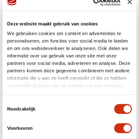
jsme byli nachystaní na naše nejdůležitější týdny.
Skleníky jsme udržovali v chladu, abychom zpomalili
růst, a po dohodě s našimi dodavateli řízků jsme pokud
možno stornovali objednávky řízkového materiálu.
Deze website maakt gebruik van cookies
Pronajali jsme si kontejner, kam jsme házeli neprodané
We gebruiken cookies om content en advertenties te
rostlinky.
personaliseren, om functies voor social media te bieden
en om ons websiteverkeer te analyseren. Ook delen we
informatie over uw gebruik van onze site met onze
Po 3 týdnech se dal obchod přece jen do pohybu. V tu
chvíli jsme mohli všechny naše stávající pěstební plány
partners voor social media, adverteren en analyse. Deze
hodit do koše. Ale s velkým nasazením se nám nakonec
partners kunnen deze gegevens combineren met andere
podařilo věci rozhýbat. Ten kontejner jsme nakonec ani
informatie die u aan ze heeft verstrekt of die ze hebben
nenaplnili, díky bohu. V zemích, kde se směla otevřít
zahradní centra, jsme prodávali víc než kdy jindy.
verzameld op basis van uw gebruik van hun services.
Podtrženo sečteno jsme letos přece jen prodali téměř
tolik, kolik jsme si přáli. Jen doufám, že už se nikdy
nebude opakovat ten způsob.”
Toestemmingsselectie
Noodzakelijk
Nehledě na uplynulý rok, jaké je to být pěstitelem?
Voorkeuren
„Mně se to moc líbí. Vytváříme krásné, živé produkty,