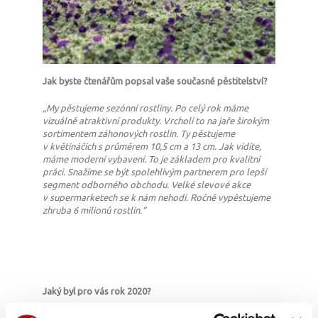
Jak byste čtenářům popsal vaše současné pěstitelství?
„My pěstujeme sezónní rostliny. Po celý rok máme
vizuálně atraktivní produkty. Vrcholí to na jaře širokým
sortimentem záhonových rostlin. Ty pěstujeme
v květináčích s průměrem 10,5 cm a 13 cm. Jak vidíte,
máme moderní vybavení. To je základem pro kvalitní
práci. Snažíme se být spolehlivým partnerem pro lepší
segment odborného obchodu. Velké slevové akce
v supermarketech se k nám nehodí. Ročně vypěstujeme
zhruba 6 milionů rostlin.“
Jaký byl pro vás rok 2020?
„V březnu se obchod náhle zastavil. Přesně ve chvíli, kdy