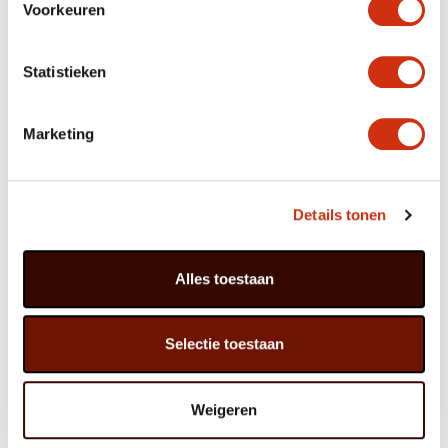
Voorkeuren
Statistieken
Contactpersoon *
Marketing
Telefoonnummer *
Details tonen
E-mailadres *
Alles toestaan
Vraag / opmerking *
Selectie toestaan
Weigeren
Ja, ik ga akkoord met het
privacy statement
.