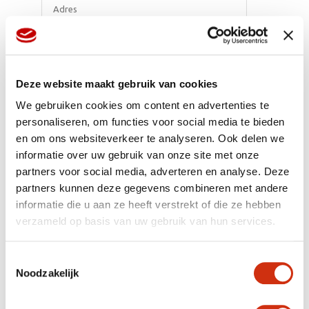
Huisnummer*
Deze website maakt gebruik van cookies
Postcode*
We gebruiken cookies om content en advertenties te
personaliseren, om functies voor social media te bieden
en om ons websiteverkeer te analyseren. Ook delen we
Woonplaats*
informatie over uw gebruik van onze site met onze
partners voor social media, adverteren en analyse. Deze
partners kunnen deze gegevens combineren met andere
Welk type bedrijf heeft u?*
informatie die u aan ze heeft verstrekt of die ze hebben
verzameld op basis van uw gebruik van hun services.
BTW nr.*
Toestemmingsselectie
Noodzakelijk
KVK nr.