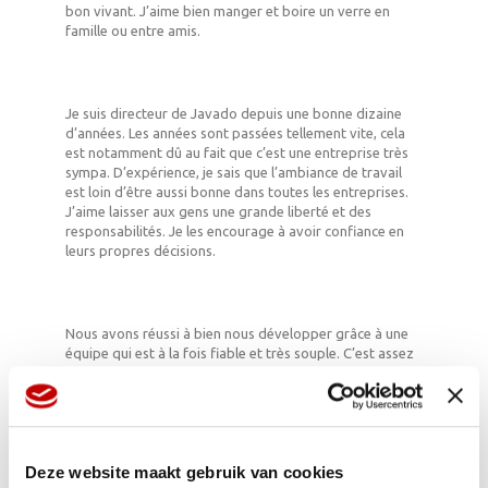
bon vivant. J’aime bien manger et boire un verre en
famille ou entre amis.
Je suis directeur de Javado depuis une bonne dizaine
d’années. Les années sont passées tellement vite, cela
est notamment dû au fait que c’est une entreprise très
sympa. D’expérience, je sais que l’ambiance de travail
est loin d’être aussi bonne dans toutes les entreprises.
J’aime laisser aux gens une grande liberté et des
responsabilités. Je les encourage à avoir confiance en
leurs propres décisions.
Nous avons réussi à bien nous développer grâce à une
équipe qui est à la fois fiable et très souple. C’est assez
particulier. J’ai vu la force de Javado lorsqu’en mars
2020, le monde a brutalement changé. Nous avons tous
dû réagir très vite et en très peu de temps, nous avons
transformé l’organisation.
Deze website maakt gebruik van cookies