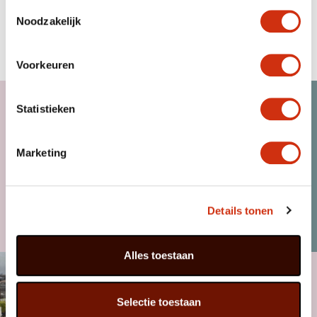
Toestemmingsselectie
PINUS
Noodzakelijk
19 de Janeiro, 2026
…
Voorkeuren
Leia mais
Statistieken
Marketing
DESEJA SER NOSO
Details tonen
CLIENTE?
PRODUTOS
Alles toestaan
Selectie toestaan