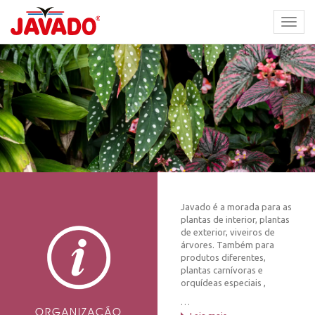
TOGG
NAVI
Javado é a morada para as
plantas de interior, plantas
de exterior, viveiros de
árvores. Também para
produtos diferentes,
plantas carnívoras e
orquídeas especiais ,
…
ORGANIZAÇÃO