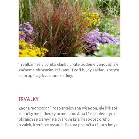
Trvalkám se v tomto článku určitě budeme věnovat, ale
začneme okrasnými trávami. Tvoří bujný základ, kterým
se proplétají kvetoucí rostliny.
TRVALKY
Žádná monotónní, rozparcelovaná výsadba, ale klikaté
cestičky mezi divokými mezemi. A na těchto divokých
okrajích se barevně a tvarově kříží nespočet druhů
trvalek, které lze vysadit. Pastva pro oči a ráj pro hmyz.