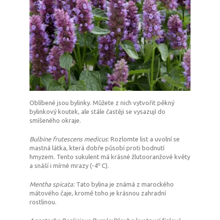
Oblíbené jsou bylinky. Můžete z nich vytvořit pěkný
bylinkový koutek, ale stále častěji se vysazují do
smíšeného okraje.
Bulbine frutescens medicus
: Rozlomte list a uvolní se
mastná látka, která dobře působí proti bodnutí
hmyzem. Tento sukulent má krásné žlutooranžové květy
o
a snáší i mírné mrazy (-4
C).
Mentha spicata:
Tato bylina je známá z marockého
mátového čaje, kromě toho je krásnou zahradní
rostlinou.