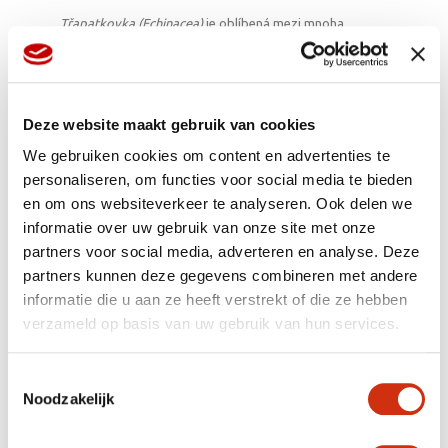
Třapatkovka (Echinacea)
je oblíbená mezi mnoha
zahrádkáři. Řada Mooodz je známá silným růstem a
květem.
Jedním ze způsobů, jak dosáhnout výškových rozdílů na
okraji záhonu, jsou nízké muškáty. Slyšeli jste už o
Deze website maakt gebruik van cookies
Geranium Intense s křiklavě růžovými květy?
We gebruiken cookies om content en advertenties te
Rozchodníkovec nádherný je skutečným magnetem na
personaliseren, om functies voor social media te bieden
motýly. S odrůdou ‚Spot On Deep Rose‘ získáte velmi
en om ons websiteverkeer te analyseren. Ook delen we
kompaktní rozchodník s velkými květy a intenzivní
barvou.
informatie over uw gebruik van onze site met onze
partners voor social media, adverteren en analyse. Deze
Důkazem toho, že divoká zahrada je v posledních letech
partners kunnen deze gegevens combineren met andere
na vzestupu, jsou údaje o prodeji řebříčku. Ještě před
informatie die u aan ze heeft verstrekt of die ze hebben
třemi lety nehrála tato trvalka významnou roli, ale v
současné době je na vzestupu.
verzameld op basis van uw gebruik van hun services.
Verbena bonariensis:
Ahoj, divoká zahrado! Já tu
nesmím chybět. Dej mi svobodu a já se ti odměním květy
Toestemmingsselectie
až do zimy. A příští rok se vrátím na ta nejméně
Noodzakelijk
očekávaná místa.
Lythrum:
Kyprej je trvalka, která se díky svým dlouhým