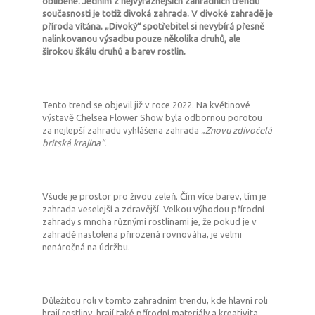
oblíbené. Jedním z nejvýraznějších zahradních trendů
současnosti je totiž divoká zahrada. V divoké zahradě je
příroda vítána. „Divoký“ spotřebitel si nevybírá přesně
nalinkovanou výsadbu pouze několika druhů, ale
širokou škálu druhů a barev rostlin.
Tento trend se objevil již v roce 2022. Na květinové
výstavě Chelsea Flower Show byla odbornou porotou
za nejlepší zahradu vyhlášena zahrada „
Znovu zdivočelá
britská krajina“.
Všude je prostor pro živou zeleň. Čím více barev, tím je
zahrada veselejší a zdravější. Velkou výhodou přírodní
zahrady s mnoha různými rostlinami je, že pokud je v
zahradě nastolena přirozená rovnováha, je velmi
nenáročná na údržbu.
Důležitou roli v tomto zahradním trendu, kde hlavní roli
hrají rostliny, hrají také přírodní materiály a kreativita.