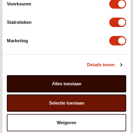
Voorkeuren
květním klasům velmi dobře kombinuje s jinými
rostlinami. Je to důležitá rostlina pro motýly.
Je horkuvzdorná, na zahradě se jí výtečně daří a má
Statistieken
nádherné květy. Trávnička Armeria Ballerina má vše
potřebné k tomu, aby se stala jedním z nejlepších hráčů
roku 2023. K dispozici také v bílé barvě.
Marketing
Kniphofie
je pěkná, nápadná zahradní rostlina pro
dobrodružné milovníky zahrad. Knifofie potřebuje
hodně slunce.
Details tonen
STÍN/POLOSTÍN
Alles toestaan
Selectie toestaan
Weigeren