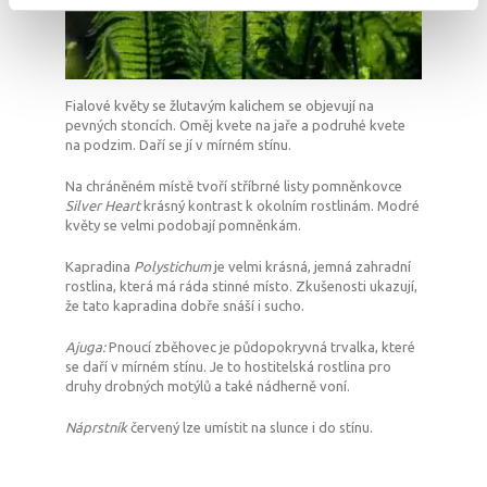
Fialové květy se žlutavým kalichem se objevují na
pevných stoncích. Oměj kvete na jaře a podruhé kvete
na podzim. Daří se jí v mírném stínu.
Na chráněném místě tvoří stříbrné listy pomněnkovce
Silver Heart
krásný kontrast k okolním rostlinám. Modré
květy se velmi podobají pomněnkám.
Kapradina
Polystichum
je velmi krásná, jemná zahradní
rostlina, která má ráda stinné místo. Zkušenosti ukazují,
že tato kapradina dobře snáší i sucho.
Ajuga:
Pnoucí zběhovec je půdopokryvná trvalka, které
se daří v mírném stínu. Je to hostitelská rostlina pro
druhy drobných motýlů a také nádherně voní.
Náprstník
červený lze umístit na slunce i do stínu.