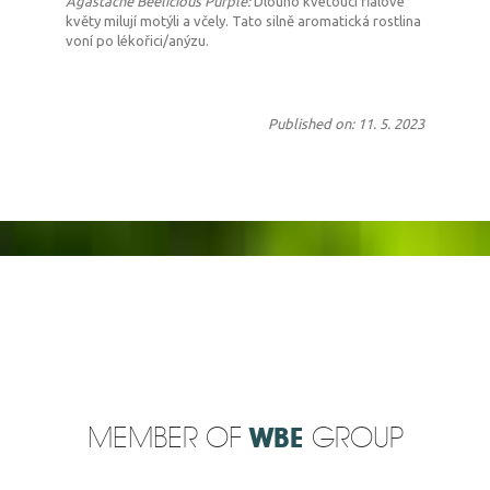
Agastache Beelicious Purple:
Dlouho kvetoucí fialové
květy milují motýli a včely. Tato silně aromatická rostlina
voní po lékořici/anýzu.
Published on: 11. 5. 2023
MEMBER OF
WBE
GROUP