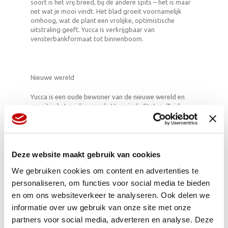
soort is het vrij breed, bij de andere spits – het is maar
net wat je mooi vindt. Het blad groeit voornamelijk
omhoog, wat de plant een vrolijke, optimistische
uitstraling geeft. Yucca is verkrijgbaar van
vensterbankformaat tot binnenboom.
Nieuwe wereld
Yucca is een oude bewoner van de nieuwe wereld en
groeit in het zuiden van de Verenigde Staten, Zuid-
Amerika en in het Caribisch gebied. De plant floreert in
woestijnachtige gebieden en geniet daar van zon en
relatieve droogte. Dat maakt ‘m ook in de huiskamer
makkelijk in de omgang.
Deze website maakt gebruik van cookies
We gebruiken cookies om content en advertenties te
5 x yay voor Yucca!
personaliseren, om functies voor social media te bieden
en om ons websiteverkeer te analyseren. Ook delen we
Het is een grappige woonplant, soms groeien zijn
informatie over uw gebruik van onze site met onze
bladeren als een woeste kroon, soms als twee
partners voor social media, adverteren en analyse. Deze
groene staarten uit zijn stam.