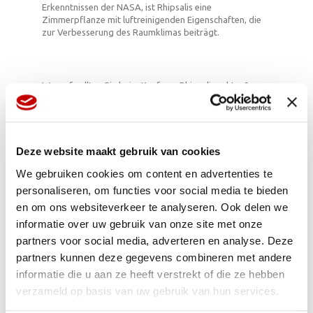
Erkenntnissen der NASA, ist Rhipsalis eine
Zimmerpflanze mit luftreinigenden Eigenschaften, die
zur Verbesserung des Raumklimas beiträgt.
Worauf sollten Sie beim Kauf von Rhipsalis achten?
Die Ranken sollten bereits eine gewisse Länge
aufweisen und Rhipsalis muss den Topf schön
ausfüllen. Achten Sie auch auf den Besatz mit
Blättern und eine schöne, volle Form der Pflanze.
Deze website maakt gebruik van cookies
Rhipsalis ist nicht besonders anfällig für
We gebruiken cookies om content en advertenties te
Krankheiten, aber prüfen Sie sicherheitshalber,
ob sich Wollläuse an der Pflanze befinden.
personaliseren, om functies voor social media te bieden
Die Pflanze muss vor dem Transport in einer
en om ons websiteverkeer te analyseren. Ook delen we
speziellen Verpackung für Hängepflanzen
informatie over uw gebruik van onze site met onze
angeboten werden.
Bei Lagerung und Transport sollte die
partners voor social media, adverteren en analyse. Deze
Temperatur über 12°C liegen. Bei unfreundlichem
partners kunnen deze gegevens combineren met andere
Herbstwetter muss die Pflanze gut verpackt
informatie die u aan ze heeft verstrekt of die ze hebben
werden, damit der Kunde sie unbeschädigt nach
Hause transportieren kann.
verzameld op basis van uw gebruik van hun services.
Sortimentsauswahl