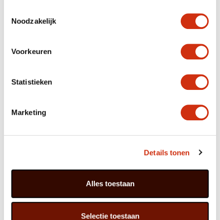
Rhipsalis ist in vielen Arten erhältlich, von kompakten
Toestemmingsselectie
Pflanzen für den Tisch, mit korallenähnlichen grünen
Noodzakelijk
Verzweigungen (R. pilocarpa) oder einem wirren grünen
Schopf (R. cassutha), bis zur Hängepflanze mit langen
Ranken (R. baccifera). Die Pflanzenglieder können
aussehen wie sich kräuselnde Bänder oder wie eine Art
Voorkeuren
grüner Spaghetti. Alle Arten werden von S bis XL-
Format angeboten.
Statistieken
Pflegetipps für Konsumenten
Die Pflanze hängt gern an einem hellen Ort und
Marketing
verträgt sogar direktes Sonnenlicht, aber sie
wächst und gedeiht auch bei etwas weniger Licht.
Zwischen den Gießeinheiten darf der Topfballen
ein wenig antrocknen, mäßiges Gießen einmal in
der Woche ist ausreichend. Hängt die Pflanze in
Details tonen
der Sonne, sollte etwas häufiger gegossen
werden. Sie mag es auch, ab und zu besprüht zu
werden.
Alles toestaan
Einmal im Monat etwas düngen.
Werden die Ranken zu lang, können sie einfach
wieder in Form geschnitten werden.
Verkaufs und Präsentationstipps für Rhipsalis
Selectie toestaan