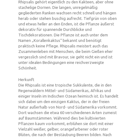
Rhipsalis gehört eigentlich zu den Kakteen, aber ohne
stachelige Dornen. Die langen, unregelmäßig
gegliederten Ranken wachsen recht schnell und hängen
herab oder stehen buschig aufrecht. Tiefgrün von oben
und etwas heller an den Enden, ist die Pflanze äußerst
dekorativ für spannende Durchblicke und
Tischdekorationen. Die Pflanze ist auch unter dem
Namen „Korallenkaktus“ bekannt und benötigt
praktisch keine Pflege. Rhipsalis meistert auch das
Zusammenleben mit Menschen, die beim Gießen eher
vergesslich sind mit Bravour, sie geht nicht ein und ist
unter idealen Bedingungen eine reichverzweigte
Schönheit.
Herkunft
Die Rhipsalis ist eine tropische Sukkulente, die in den
Regenwäldern Mittel- und Südamerikas, Afrikas und
einiger Inseln im Indischen Ozean heimisch ist. Es handelt
sich dabei um den einzigen Kaktus, der in der freien
Natur außerhalb von Nord- und Südamerika vorkommt.
Dort wachsen die etwa 60 verschiedenen Arten zumeist
auf Baumstämmen. Während dies bei kultivierten
Pflanzen kaum vorkommt, erblühen sie dort mit einer
Vielzahl weißer, gelber, orangefarbener oder roter
Blüten, die nach der Bestäubung Beeren bilden. Nach