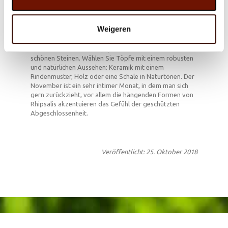
Präsentieren Sie verschiedene Rhipsalis-Arten
nebeneinander, und betonen Sie das Dschungelgefühl
des grünen Spektakels. So sprechen die Hängepflanzen
Weigeren
die Fantasie an, wenn sie an einen Baumstamm oder
einen kräftigen Ast gehängt werden. Besonders
dekorativ wirken die Topfpflanzen zwischen Holz und
schönen Steinen. Wählen Sie Töpfe mit einem robusten
und natürlichen Aussehen: Keramik mit einem
Rindenmuster, Holz oder eine Schale in Naturtönen. Der
November ist ein sehr intimer Monat, in dem man sich
gern zurückzieht, vor allem die hängenden Formen von
Rhipsalis akzentuieren das Gefühl der geschützten
Abgeschlossenheit.
Veröffentlicht: 25. Oktober 2018