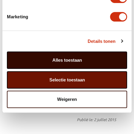
• Vous trouverez également cette plante sous le nom de
Ficus microcarpa Ginseng ou Ficus microcarpa.
• Les Bonsaïs sont originaires du Japon, il est prouvé
qu’ils y étaient déjà cultivés au XIVe siècle. Le Bonsaï est
Marketing
considéré comme un symbole culturel au Japon.
• Aspergez cette plante d’intérieur avec un vaporisateur
en cas d’air sec, causé par exemple par le chauffage
central.
Details tonen
A Chaque Mois Sa Plante
Le Ficus Ginseng, ou Ficus microcarpa, a été retenu en
Alles toestaan
juillet 2015 dans le cadre du programme A Chaque Mois
Sa Plante. Ce programme est une initiative de l’Office
Hollandais des Fleurs. Chaque mois, l’Office Hollandais
des Fleurs choisit, après avoir consulté les représentants
Selectie toestaan
de la filière horticole ornementale, une plante qui plaît
particulièrement au consommateur, ou qui, au contraire,
n’est pas (encore) très connue, mais qui a le potentiel de
réussir à percer dans l’intérieur des consommateurs.
Weigeren
Pour plus d’informations, voir
www.maplantemonbonheur.fr
Publié le: 2 juillet 2015