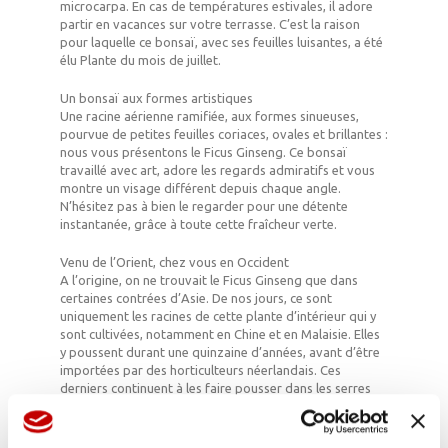
microcarpa. En cas de températures estivales, il adore
partir en vacances sur votre terrasse. C’est la raison
pour laquelle ce bonsaï, avec ses feuilles luisantes, a été
élu Plante du mois de juillet.
Un bonsaï aux formes artistiques
Une racine aérienne ramifiée, aux formes sinueuses,
pourvue de petites feuilles coriaces, ovales et brillantes :
nous vous présentons le Ficus Ginseng. Ce bonsaï
travaillé avec art, adore les regards admiratifs et vous
montre un visage différent depuis chaque angle.
N’hésitez pas à bien le regarder pour une détente
instantanée, grâce à toute cette fraîcheur verte.
Venu de l’Orient, chez vous en Occident
A l’origine, on ne trouvait le Ficus Ginseng que dans
certaines contrées d’Asie. De nos jours, ce sont
uniquement les racines de cette plante d’intérieur qui y
sont cultivées, notamment en Chine et en Malaisie. Elles
y poussent durant une quinzaine d’années, avant d’être
importées par des horticulteurs néerlandais. Ces
derniers continuent à les faire pousser dans les serres
pour en faire des bonsaïs. Le Ficus a donc toute une vie
derrière lui d’ici à ce que vous lui souhaitez la bienvenue
chez vous.