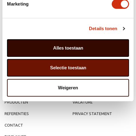
Marketing
Details tonen
MEMBER OF
WBE
GROUP
Alles toestaan
Selectie toestaan
HOME
WEBSHOP
Weigeren
ORGANISATIE
NIEUWS
PRODUCTEN
VACATURE
REFERENTIES
PRIVACY STATEMENT
CONTACT