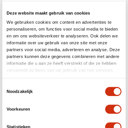
Nos clients choisissent Javadoplant comme
fournisseur
Deze website maakt gebruik van cookies
de plantes et partenaire d’exportation à long terme
.
We gebruiken cookies om content en advertenties te
LOGISTIQUE FIABLE POUR
personaliseren, om functies voor social media te bieden
L’EXPORTATION DE PLANTES EN EUROPE
en om ons websiteverkeer te analyseren. Ook delen we
informatie over uw gebruik van onze site met onze
partners voor social media, adverteren en analyse. Deze
partners kunnen deze gegevens combineren met andere
informatie die u aan ze heeft verstrekt of die ze hebben
verzameld op basis van uw gebruik van hun services.
Toestemmingsselectie
Noodzakelijk
Voorkeuren
La logistique est un élément essentiel de nos services. En
tant qu’exportateur international de plantes, nous
veillons à ce que les plantes soient
transportées avec le
plus grand soin
et arrivent chez nos clients dans des
Statistieken