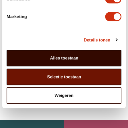
conditions optimales.
Nous prenons également en charge l’ensemble des
Marketing
documents nécessaires à l’exportation
, vous
déchargeant totalement de ces démarches. Grâce à nos
partenaires logistiques fixes et à une planification
rigoureuse, Javadoplant est un maillon fiable du
commerce européen de plantes.
Details tonen
VOUS RECHERCHEZ UN FOURNISSEUR DE
PLANTES FIABLE ?
Alles toestaan
Vous êtes à la recherche d’un
fournisseur ou
exportateur de plantes professionnel basé aux Pays-
Bas
?
Selectie toestaan
Contactez
Javadoplant et découvrez les possibilités de
collaboration.
Contactez-nous pour une coopération sur mesure
Weigeren