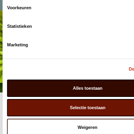
Voorkeuren
Statistieken
Marketing
De
FACEBOOK
Alles toestaan
Selectie toestaan
Weigeren