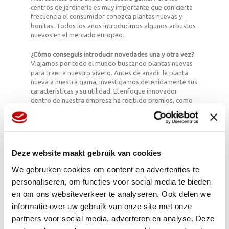
centros de jardinería es muy importante que con cierta
frecuencia el consumidor conozca plantas nuevas y
bonitas. Todos los años introducimos algunos arbustos
nuevos en el mercado europeo.
¿Cómo conseguís introducir novedades una y otra vez?
Viajamos por todo el mundo buscando plantas nuevas
para traer a nuestro vivero. Antes de añadir la planta
nueva a nuestra gama, investigamos detenidamente sus
características y su utilidad. El enfoque innovador
dentro de nuestra empresa ha recibido premios, como
el ‘Glazen Tulp’, la mejor novedad en la feria IPM de
Essen y el Plantarium y la planta del año en las ediciones
2013 y 2014 de la Flower Show de Chelsea.
“También en la presentación de nuestros productos, se
Deze website maakt gebruik van cookies
nota que somos perfeccionistas. La presencia de
nuestro producto en un centro de jardinería debe ser
We gebruiken cookies om content en advertenties te
muy atractivo.”
personaliseren, om functies voor social media te bieden
en om ons websiteverkeer te analyseren. Ook delen we
¿Por qué destacan vuestros productos?
Hacer posible la alta calidad del producto es un
informatie over uw gebruik van onze site met onze
elemento esencial que nos diferencia del resto. Además
partners voor social media, adverteren en analyse. Deze
somos capaces de realizar tanto pedidos pequeños de