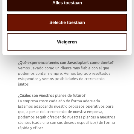
sociales y programas de televisión.
Alles toestaan
¿Qué significan para vosotros el clima y la
sostenibilidad?
Selectie toestaan
Son temas muy importantes para nuestra empresa y
actuamos en consecuencia. No solo porque nuestros
clientes lo exigen, sino porque en primer lugar
entendemos nosotros como personas y como empresa
Weigeren
que debemos cuidar los recursos del planeta en el que
todos convivimos.
¿Qué experiencia tenéis con Javadoplant como cliente?
Vemos Javado como un cliente muy fiable con el que
podemos contar siempre. Hemos logrado resultados
estupendos y vemos posibilidades de crecimiento
juntos.
¿Cuáles son vuestros planes de futuro?
La empresa crece cada año de forma adecuada.
Estamos adaptando nuestro procesos operativos para
que, a pesar del crecimiento de nuestra empresa,
podamos seguir ofreciendo nuestras plantas a nuestros
clientes (cada uno con sus deseos específicos) de forma
rápida y eficaz.