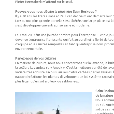
Pieter Heemskerk m’attend sur le seuil.
Pouvez-vous nous décrire la pépinière Salm Boskoop ?
Il y a 30 ans, les frères Hans et Paul van der Salm ont démarré leur 
Lorsqu’une plus grande parcelle s’est libérée, une large place est lai
s’est développée une entreprise saine et moderne.
Le 3 mai 2007 fut une journée sombre pour l’entreprise. C’est le 
devenue l’entreprise florissante qui fait aujourd’hui la fierté de to
d’équipe et les succès remportés en tant qu’entreprise nous procur
environnementale.
Parlez-nous de vos cultures
En matière de culture, nous nous concentrons sur la lavande, le buis,
la célèbre Lavandula st. « Anouk ». C’est la meilleure variété de lav
variété très robuste. En plus, au lieu d’être cachées par les feuilles
nappe phréatique, les plantes développent un joli système racinaire
plus léger qu’un sol argileux ou sablonneux.
Salm Boskoop
de la nature
Nous sommes 
du sol. Aprè
sol de ses n
La méthode d