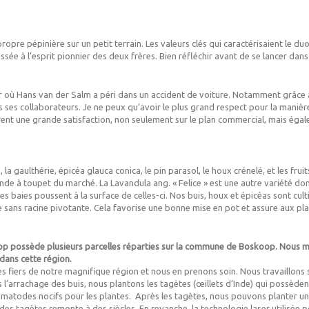
propre pépinière sur un petit terrain. Les valeurs clés qui caractérisaient le d
ssée à l’esprit pionnier des deux frères. Bien réfléchir avant de se lancer dans u
jour où Hans van der Salm a péri dans un accident de voiture. Notamment grâce
us ses collaborateurs. Je ne peux qu’avoir le plus grand respect pour la manière
ent une grande satisfaction, non seulement sur le plan commercial, mais égal
 la gaulthérie, épicéa glauca conica, le pin parasol, le houx crénelé, et les fru
ande à toupet du marché. La Lavandula ang. « Felice » est une autre variété dont
, les baies poussent à la surface de celles-ci. Nos buis, houx et épicéas sont cul
 sans racine pivotante. Cela favorise une bonne mise en pot et assure aux pla
 possède plusieurs parcelles réparties sur la commune de Boskoop. Nous mon
 dans cette région.
fiers de notre magnifique région et nous en prenons soin. Nous travaillons selo
s l’arrachage des buis, nous plantons les tagètes (œillets d’Inde) qui possèdent
ématodes nocifs pour les plantes. Après les tagètes, nous pouvons planter une
es tagètes remonte à des siècles. En revanche, la technologie laser utilisée p