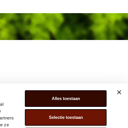
Alles toestaan
al
w
Selectie toestaan
artners
ER 279, 2675 LW, HONSELERSDIJK,
ie ze