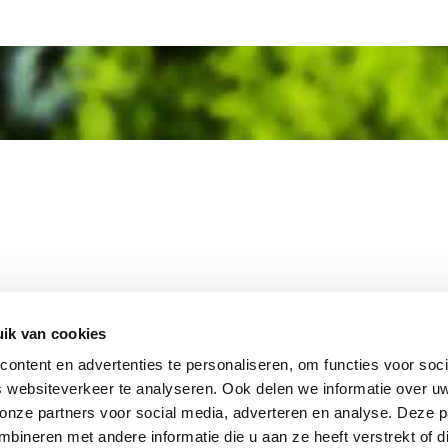
MEMBER OF
WBE
GROUP
ik van cookies
ontent en advertenties te personaliseren, om functies voor soci
 websiteverkeer te analyseren. Ook delen we informatie over u
 onze partners voor social media, adverteren en analyse. Deze p
EBSHOP
CONTACT
JUPIT
NL
ineren met andere informatie die u aan ze heeft verstrekt of d