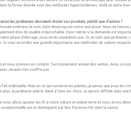
ans la forme désirée sont des méthodes hypermodernes. Voilà un autre bon ex
aison les jardineries devraient choisir vos produits, plutôt que d’autres ?
 monde extérieur, le nom
Salm Boskoop
est notre seul atout. Nous ne faisons
mplement être de qualité irréprochable. Donc même si la demande est importan
ernière phase d’élevage, nous ne les expédions pas. Si, en tant que jardineri
rme. Si vous accordez une grande importance aux méthodes de culture respect
do et nous prenons en compte l’accroissement annuel des ventes. Ainsi, si n
 avec Javado n’en souffre pas.
fait indéniable. Mais en ce qui concerne les plantes, je pense que pour les co
 plus, la jardinerie aide le client à faire ses choix, ce qui est difficile dans une
 nous allons ajouter les ifs à notre culture en pleine terre et nous avons déve
exceptionnelle qui se distinguent par leur floraison tôt dans la saison.