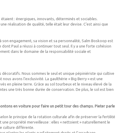
uo étaient : énergiques, innovants, déterminés et sociables.
ne réalisation de qualité, telle était leur devise. C’est ainsi que
 à son engagement, sa vision et sa personnalité, Salm Boskoop est
 dont Paul a réussi à continuer tout seul. Il y a une forte cohésion
ement dans le domaine de la responsabilité sociale et
its décoratifs. Nous sommes le seul et unique pépiniériste qui cultive
 nous avons l’exclusivité. La gaulthérie « Big Berry » est une
tivés en pleine terre. Grâce au sol tourbeux et le niveau élevé de la
ntes une très bonne durée de conservation. De plus, le sol est bien
tons en voiture pour faire un petit tour des champs. Pieter parle
n le principe de la rotation culturale afin de préserver la fertilité
 une propriété merveilleuse : elles « nettoient » naturellement le
 culture différente.
our planter les plants parfaitement droits et l’arrachage