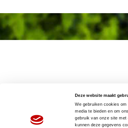
Deze website maakt gebru
We gebruiken cookies om c
media te bieden en om ons
gebruik van onze site met
HOME
W
kunnen deze gegevens comb