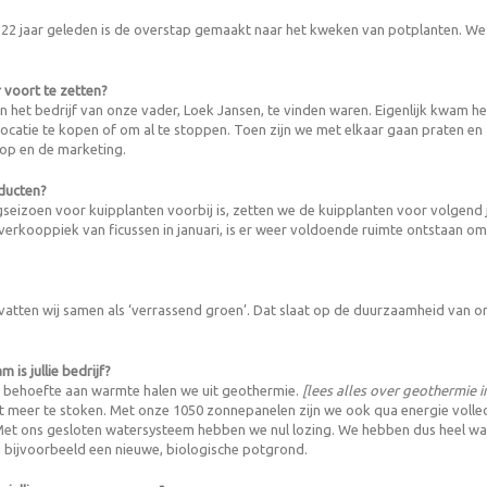
 22 jaar geleden is de overstap gemaakt naar het kweken van potplanten. We
er voort te zetten?
n het bedrijf van onze vader, Loek Jansen, te vinden waren. Eigenlijk kwam 
catie te kopen of om al te stoppen. Toen zijn we met elkaar gaan praten en z
koop en de marketing.
oducten?
seizoen voor kuipplanten voorbij is, zetten we de kuipplanten voor volgend j
verkooppiek van ficussen in januari, is er weer voldoende ruimte ontstaan om
en vatten wij samen als ‘verrassend groen’. Dat slaat op de duurzaamheid van
 is jullie bedrijf?
e behoefte aan warmte halen we uit geothermie.
[lees alles over geothermie 
et meer te stoken. Met onze 1050 zonnepanelen zijn we ook qua energie vol
 Met ons gesloten watersysteem hebben we nul lozing. We hebben dus heel wa
 bijvoorbeeld een nieuwe, biologische potgrond.