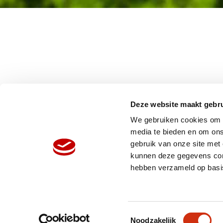
Deze website maakt gebru
We gebruiken cookies om c
media te bieden en om ons
gebruik van onze site met
HOME
W
kunnen deze gegevens comb
ORGANISATIE
N
hebben verzameld op basi
PRODUCTEN
V
REFERENTIES
P
Toestemmingsselectie
Noodzakelijk