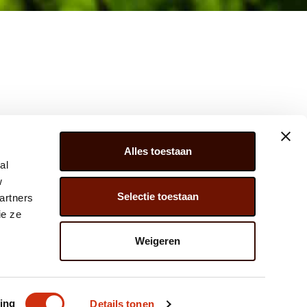
Alles toestaan
al
w
Selectie toestaan
artners
ER 279, 2675 LW, HONSELERSDIJK,
ie ze
) 174 – 615 444
Weigeren
@JAVADOPLANT.COM
ing
Details tonen