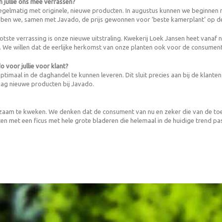
 jullie ons mee verrassen?
elmatig met originele, nieuwe producten. In augustus kunnen we beginnen me
ben we, samen met Javado, de prijs gewonnen voor ‘beste kamerplant’ op de
tste verrassing is onze nieuwe uitstraling. Kwekerij Loek Jansen heet vanaf 
 We willen dat de eerlijke herkomst van onze planten ook voor de consument 
o voor jullie voor klant?
maal in de daghandel te kunnen leveren. Dit sluit precies aan bij de klante
raag nieuwe producten bij Javado.
zaam te kweken. We denken dat de consument van nu en zeker die van de toeko
en met een ficus met hele grote bladeren die helemaal in de huidige trend pas