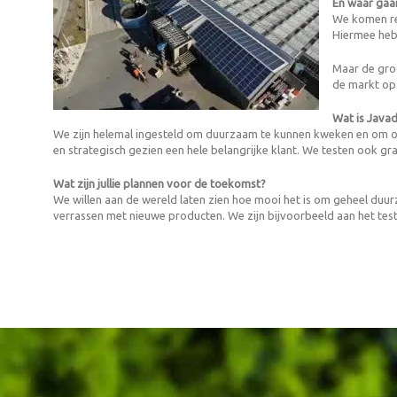
En waar gaan
We komen reg
Hiermee heb
Maar de groo
de markt op.
Wat is Javad
We zijn helemal ingesteld om duurzaam te kunnen kweken en om opti
en strategisch gezien een hele belangrijke klant. We testen ook g
Wat zijn jullie plannen voor de toekomst?
We willen aan de wereld laten zien hoe mooi het is om geheel duur
verrassen met nieuwe producten. We zijn bijvoorbeeld aan het test