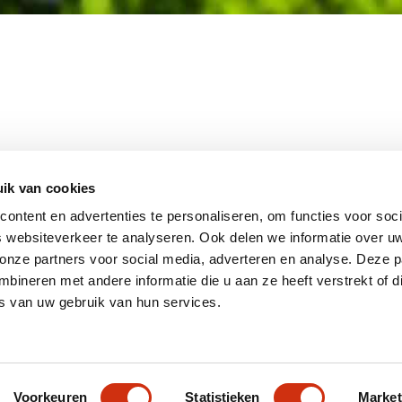
MEMBER OF
WBE
GROUP
ik van cookies
ontent en advertenties te personaliseren, om functies voor soci
 websiteverkeer te analyseren. Ook delen we informatie over u
 onze partners voor social media, adverteren en analyse. Deze p
EBSHOP
CONTACT
JUPIT
NL
ineren met andere informatie die u aan ze heeft verstrekt of d
IEUWS
DISCLAIMER
s van uw gebruik van hun services.
+31 (0
ACATURE
INFO
RIVACY STATEMENT
Voorkeuren
Statistieken
Market