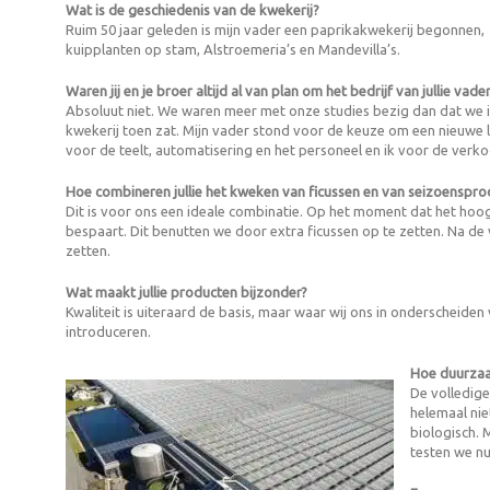
Wat is de geschiedenis van de kwekerij?
Ruim 50 jaar geleden is mijn vader een paprikakwekerij begonnen,
kuipplanten op stam, Alstroemeria’s en Mandevilla’s.
Waren jij en je broer altijd al van plan om het bedrijf van jullie vad
Absoluut niet. We waren meer met onze studies bezig dan dat we i
kwekerij toen zat. Mijn vader stond voor de keuze om een nieuwe lo
voor de teelt, automatisering en het personeel en ik voor de ver
Hoe combineren jullie het kweken van ficussen en van seizoenspr
Dit is voor ons een ideale combinatie. Op het moment dat het hoog
bespaart. Dit benutten we door extra ficussen op te zetten. Na de 
zetten.
Wat maakt jullie producten bijzonder?
Kwaliteit is uiteraard de basis, maar waar wij ons in onderscheid
introduceren.
Hoe duurzaam
De volledig
helemaal ni
biologisch.
testen we nu