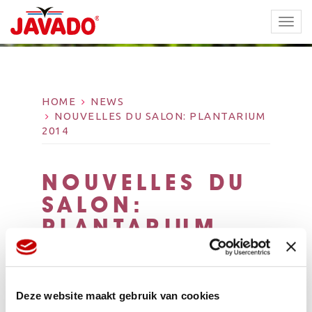
TOGG
NAVI
HOME
NEWS
NOUVELLES DU SALON: PLANTARIUM
2014
NOUVELLES DU
SALON:
PLANTARIUM
2014
Le Plantarium es depuis des années une valeur sûre dans
le calendrier international des salons. La 32ième édition
Deze website maakt gebruik van cookies
de ce salon, orienté surtout sur les articles pépinières