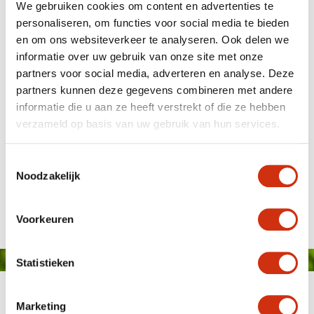
We gebruiken cookies om content en advertenties te
pour le marché consommateur, est tout comme les
autres éditions au grand complet avec plus de 300
personaliseren, om functies voor social media te bieden
participants provenant de 15 pays différents. Beaucoup
en om ons websiteverkeer te analyseren. Ook delen we
d’activités sont organisées au salon même ainsi qu’à ses
informatie over uw gebruik van onze site met onze
alentours : présentations, espaces ateliers et visites
guidées par des professionnels.
partners voor social media, adverteren en analyse. Deze
partners kunnen deze gegevens combineren met andere
Vous êtes à la recherche d’idées pour votre rayon
informatie die u aan ze heeft verstrekt of die ze hebben
pépinière ? Nous vous conseillons fortement le salon du
Plantarium! Si vous souhaitez venir à ce salon à
verzameld op basis van uw gebruik van hun services.
Boskoop, prévenez-nous et nous nous occupons de vos
tickets d’entrée et nous vous accompagnons au salon si
vous le désirez.
Toestemmingsselectie
Noodzakelijk
Publié le: 19 juin 2014
Voorkeuren
Statistieken
Marketing