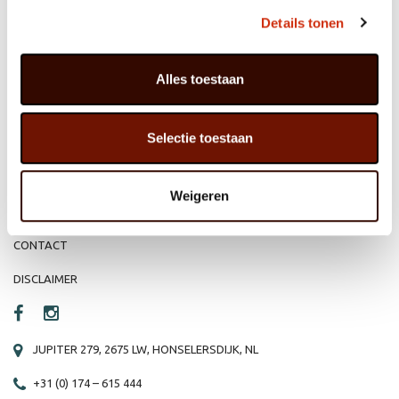
MEMBER OF
WBE
GROUP
Details tonen
Alles toestaan
HOME
WEBSHOP
Selectie toestaan
ORGANISATIE
NIEUWS
PRODUCTEN
VACATURE
Weigeren
REFERENTIES
PRIVACY STATEMENT
CONTACT
DISCLAIMER
JUPITER 279, 2675 LW, HONSELERSDIJK, NL
+31 (0) 174 – 615 444