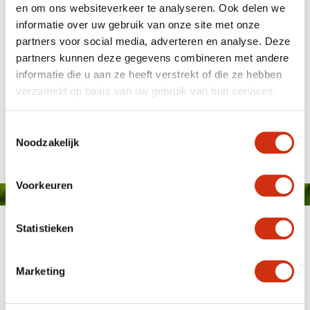
en om ons websiteverkeer te analyseren. Ook delen we
informatie over uw gebruik van onze site met onze
partners voor social media, adverteren en analyse. Deze
partners kunnen deze gegevens combineren met andere
informatie die u aan ze heeft verstrekt of die ze hebben
verzameld op basis van uw gebruik van hun services.
Schoneveld super serie cyclamen
Gepubliceerd op: 17 september 2020
Toestemmingsselectie
Noodzakelijk
Voorkeuren
Statistieken
Marketing