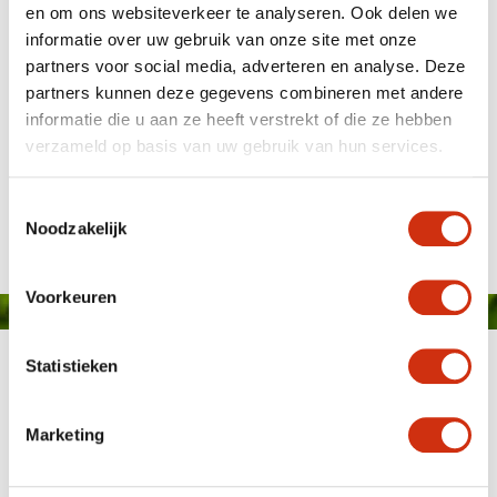
en om ons websiteverkeer te analyseren. Ook delen we
informatie over uw gebruik van onze site met onze
partners voor social media, adverteren en analyse. Deze
partners kunnen deze gegevens combineren met andere
informatie die u aan ze heeft verstrekt of die ze hebben
verzameld op basis van uw gebruik van hun services.
Schoneveld super serie cyclamen
Gepubliceerd op: 17 september 2020
Toestemmingsselectie
Noodzakelijk
Voorkeuren
Statistieken
Marketing