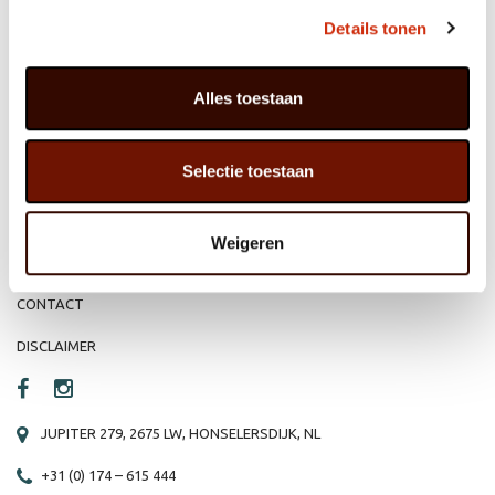
MEMBER OF
WBE
GROUP
Details tonen
Alles toestaan
HOME
WEBSHOP
Selectie toestaan
ORGANISATIE
NIEUWS
PRODUCTEN
VACATURE
Weigeren
REFERENTIES
PRIVACY STATEMENT
CONTACT
DISCLAIMER
JUPITER 279, 2675 LW, HONSELERSDIJK, NL
+31 (0) 174 – 615 444