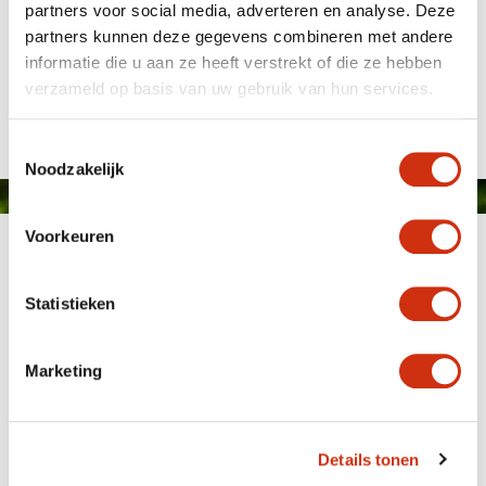
partners voor social media, adverteren en analyse. Deze
partners kunnen deze gegevens combineren met andere
Salm Boskoop
informatie die u aan ze heeft verstrekt of die ze hebben
Gepubliceerd op: 3 september 2019
verzameld op basis van uw gebruik van hun services.
Toestemmingsselectie
Noodzakelijk
Voorkeuren
Statistieken
Marketing
MEMBER OF
WBE
GROUP
Details tonen