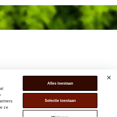
Alles toestaan
al
w
Selectie toestaan
artners
ER 279, 2675 LW, HONSELERSDIJK,
ie ze
) 174 – 615 444