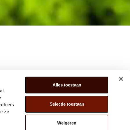
Alles toestaan
al
w
Selectie toestaan
artners
ER 279, 2675 LW, HONSELERSDIJK,
ie ze
) 174 – 615 444
Weigeren