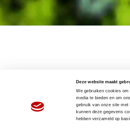
Deze website maakt gebru
We gebruiken cookies om c
media te bieden en om ons
gebruik van onze site met
HOME
W
kunnen deze gegevens comb
ORGANISATIE
N
hebben verzameld op basi
PRODUCTEN
V