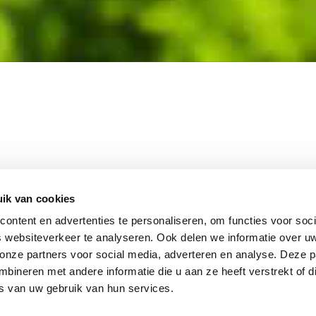
MEMBER OF
WBE
GROUP
ik van cookies
ontent en advertenties te personaliseren, om functies voor soci
 websiteverkeer te analyseren. Ook delen we informatie over u
 onze partners voor social media, adverteren en analyse. Deze p
EBSHOP
CONTACT
JUPIT
NL
ineren met andere informatie die u aan ze heeft verstrekt of d
IEUWS
DISCLAIMER
s van uw gebruik van hun services.
+31 (0
ACATURE