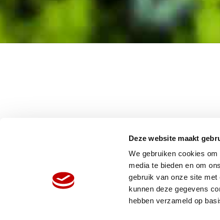
Deze website maakt gebru
We gebruiken cookies om c
media te bieden en om ons
gebruik van onze site met
HOME
W
kunnen deze gegevens comb
ORGANISATIE
N
hebben verzameld op basi
PRODUCTEN
V