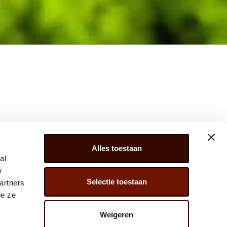
Alles toestaan
al
w
Selectie toestaan
artners
ER 279, 2675 LW, HONSELERSDIJK,
ie ze
) 174 – 615 444
Weigeren