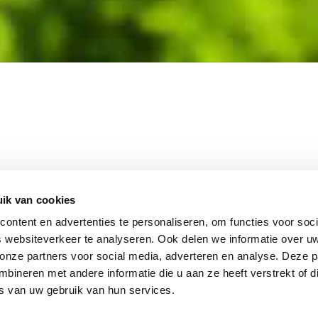
MEMBER OF
WBE
GROUP
ik van cookies
ontent en advertenties te personaliseren, om functies voor soci
 websiteverkeer te analyseren. Ook delen we informatie over u
 onze partners voor social media, adverteren en analyse. Deze p
EBSHOP
CONTACT
JUPIT
NL
ineren met andere informatie die u aan ze heeft verstrekt of d
IEUWS
DISCLAIMER
s van uw gebruik van hun services.
+31 (0
ACATURE