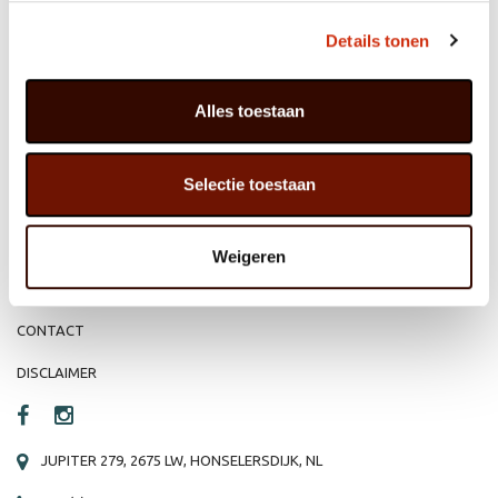
MEMBER OF
WBE
GROUP
Details tonen
Alles toestaan
HOME
WEBSHOP
Selectie toestaan
ORGANISATIE
NIEUWS
PRODUCTEN
VACATURE
Weigeren
REFERENTIES
PRIVACY STATEMENT
CONTACT
DISCLAIMER
JUPITER 279, 2675 LW, HONSELERSDIJK, NL