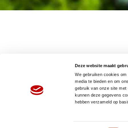
Deze website maakt gebru
We gebruiken cookies om c
media te bieden en om ons
gebruik van onze site met
HOME
W
kunnen deze gegevens comb
ORGANISATIE
N
hebben verzameld op basi
PRODUCTEN
V
REFERENTIES
P