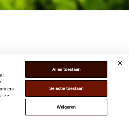
Alles toestaan
al
w
Selectie toestaan
artners
ER 279, 2675 LW, HONSELERSDIJK,
ie ze
) 174 – 615 444
Weigeren
@JAVADOPLANT.COM