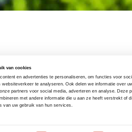
MEMBER OF
WBE
GROUP
ik van cookies
ontent en advertenties te personaliseren, om functies voor soci
 websiteverkeer te analyseren. Ook delen we informatie over u
 onze partners voor social media, adverteren en analyse. Deze p
EBSHOP
CONTACT
JUPIT
NL
ineren met andere informatie die u aan ze heeft verstrekt of d
IEUWS
DISCLAIMER
s van uw gebruik van hun services.
+31 (0
ACATURE
INFO
RIVACY STATEMENT