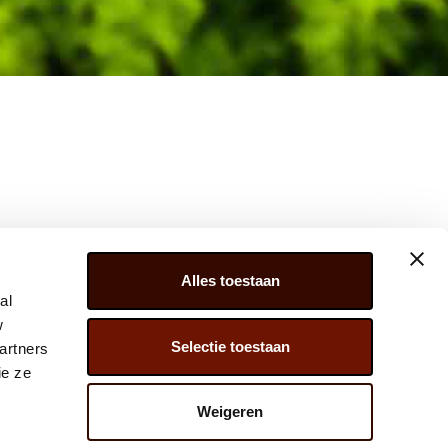
Alles toestaan
al
w
Selectie toestaan
artners
ER 279, 2675 LW, HONSELERSDIJK,
ie ze
) 174 – 615 444
Weigeren
@JAVADOPLANT.COM