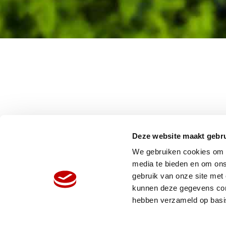
Deze website maakt gebru
We gebruiken cookies om c
media te bieden en om ons
gebruik van onze site met
HOME
W
kunnen deze gegevens comb
ORGANISATIE
N
hebben verzameld op basi
PRODUCTEN
V