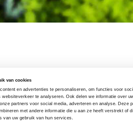
MEMBER OF
WBE
GROUP
ik van cookies
ontent en advertenties te personaliseren, om functies voor soci
 websiteverkeer te analyseren. Ook delen we informatie over u
 onze partners voor social media, adverteren en analyse. Deze p
EBSHOP
CONTACT
JUPIT
NL
ineren met andere informatie die u aan ze heeft verstrekt of d
IEUWS
DISCLAIMER
s van uw gebruik van hun services.
+31 (0
ACATURE
INFO