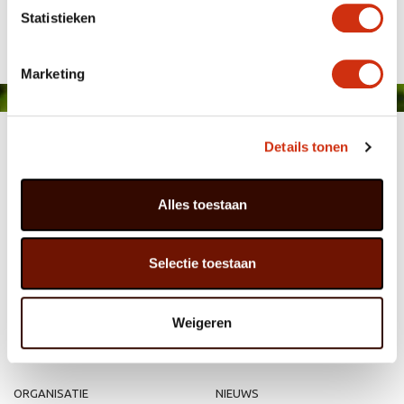
Gepubliceerd op: 29 juni 2021
Statistieken
Marketing
Details tonen
Alles toestaan
MEMBER OF
WBE
GROUP
Selectie toestaan
Weigeren
HOME
WEBSHOP
ORGANISATIE
NIEUWS