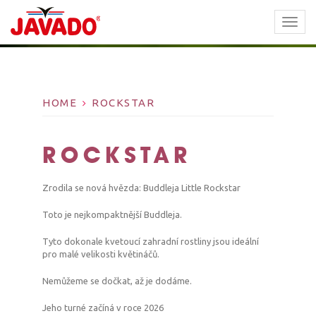
TOGG
NAVI
HOME
ROCKSTAR
ROCKSTAR
Zrodila se nová hvězda: Buddleja Little Rockstar
Toto je nejkompaktnější Buddleja.
Tyto dokonale kvetoucí zahradní rostliny jsou ideální
pro malé velikosti květináčů.
Nemůžeme se dočkat, až je dodáme.
Jeho turné začíná v roce 2026