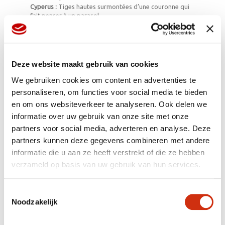
Cyperus :
Tiges hautes surmontées d’une couronne qui
fait penser à un parasol.
Beaucarnea :
Tronc robuste orné d’une touffe hirsute de
fines feuilles vertes.
Bambou :
Feuilles vertes poussant tout le long des tiges,
avec au sommet, un épi plus large.
Hordeum :
Plante très décorative au feuillage vert et
Deze website maakt gebruik van cookies
doux.
We gebruiken cookies om content en advertenties te
personaliseren, om functies voor social media te bieden
en om ons websiteverkeer te analyseren. Ook delen we
La tige robuste du bambou peut également servir au
informatie over uw gebruik van onze site met onze
chat pour se faire les griffes.
partners voor social media, adverteren en analyse. Deze
partners kunnen deze gegevens combineren met andere
informatie die u aan ze heeft verstrekt of die ze hebben
Multiculturel et sûr
verzameld op basis van uw gebruik van hun services.
La sélection des plantes de compagnie est international.
Le Chlorophytum est originaire du sud de l’Afrique et le
Beaucarnea du Texas, de la Californie et du Mexique, où
Toestemmingsselectie
il peut atteindre 5 m de hauteur. Le Cyperus pousse le
long des berges du Nil en Égypte. Le bambou provient
Noodzakelijk
de Chine, et l’Hordeum, qui est en fait de l’orge, nous
vient du Moyen-Orient.