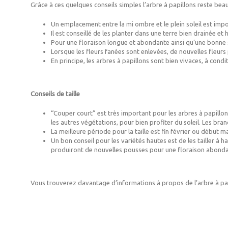
Grâce à ces quelques conseils simples l’arbre à papillons reste bea
Un emplacement entre la mi ombre et le plein soleil est impor
Il est conseillé de les planter dans une terre bien drainée et
Pour une floraison longue et abondante ainsi qu’une bonne sa
Lorsque les fleurs fanées sont enlevées, de nouvelles fleurs
En principe, les arbres à papillons sont bien vivaces, à condit
Conseils de taille
“Couper court” est très important pour les arbres à papillons
les autres végétations, pour bien profiter du soleil. Les b
La meilleure période pour la taille est fin février ou début mar
Un bon conseil pour les variétés hautes est de les tailler à h
produiront de nouvelles pousses pour une floraison abonda
Vous trouverez davantage d’informations à propos de l’arbre à papi