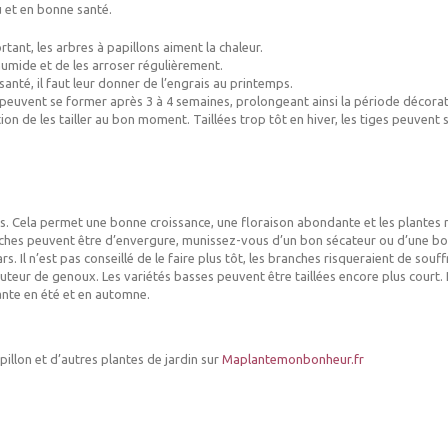
u et en bonne santé.
tant, les arbres à papillons aiment la chaleur.
 humide et de les arroser régulièrement.
nté, il faut leur donner de l’engrais au printemps.
 peuvent se former après 3 à 4 semaines, prolongeant ainsi la période décorati
ion de les tailler au bon moment. Taillées trop tôt en hiver, les tiges peuvent s
. Cela permet une bonne croissance, une floraison abondante et les plantes res
ranches peuvent être d’envergure, munissez-vous d’un bon sécateur ou d’une bo
s. Il n’est pas conseillé de le faire plus tôt, les branches risqueraient de souff
auteur de genoux. Les variétés basses peuvent être taillées encore plus court. 
nte en été et en automne.
llon et d’autres plantes de jardin sur
Maplantemonbonheur.fr