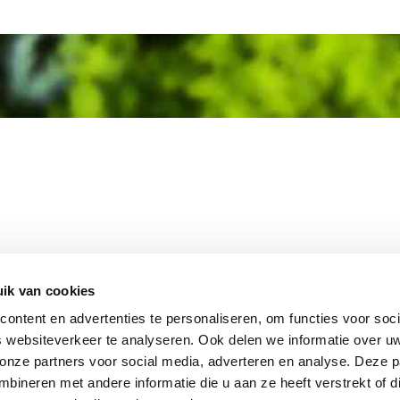
MEMBER OF
WBE
GROUP
ik van cookies
ontent en advertenties te personaliseren, om functies voor soci
 websiteverkeer te analyseren. Ook delen we informatie over u
 onze partners voor social media, adverteren en analyse. Deze p
EBSHOP
CONTACT
JUPIT
NL
ineren met andere informatie die u aan ze heeft verstrekt of d
IEUWS
DISCLAIMER