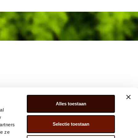
Alles toestaan
al
w
Selectie toestaan
artners
ER 279, 2675 LW, HONSELERSDIJK,
ie ze