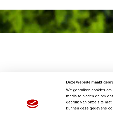
Deze website maakt gebru
We gebruiken cookies om c
media te bieden en om ons
gebruik van onze site met
HOME
W
kunnen deze gegevens comb
ORGANISATIE
N