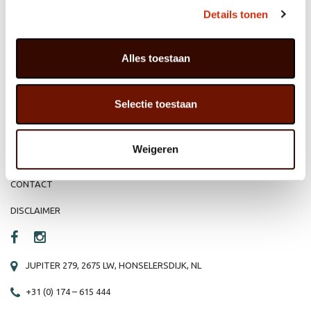
MEMBER OF
WBE
GROUP
Details tonen
Alles toestaan
HOME
WEBSHOP
Selectie toestaan
ORGANISATIE
NIEUWS
PRODUCTEN
VACATURE
Weigeren
REFERENTIES
PRIVACY STATEMENT
CONTACT
DISCLAIMER
JUPITER 279, 2675 LW, HONSELERSDIJK, NL
+31 (0) 174 – 615 444