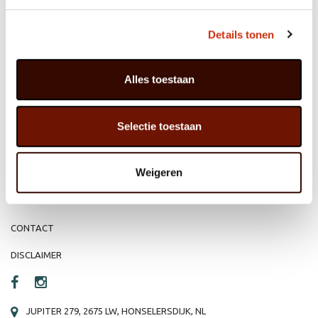
Details tonen
MEMBER OF
WBE
GROUP
Alles toestaan
HOME
WEBSHOP
Selectie toestaan
ORGANISATIE
NIEUWS
Weigeren
PRODUCTEN
VACATURE
REFERENTIES
PRIVACY STATEMENT
CONTACT
DISCLAIMER
JUPITER 279, 2675 LW, HONSELERSDIJK, NL