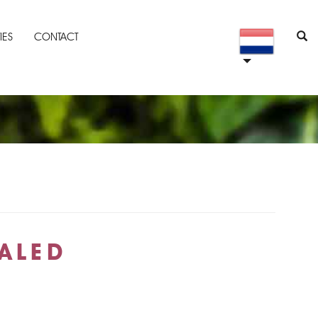
IES
CONTACT
ALED