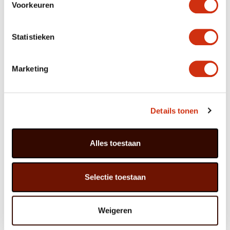
Arthur Japin – De zwarte met het witte hart
Voorkeuren
Kerstster in stijl
Na een intensief jaar is het mooi en zacht landen met
Statistieken
kerststerren in snoepkleuren. Zet ze in gebreide
sierpotten om de vriendelijke uitstraling te benadrukken
of versier de potten met kerstballen voor een
Marketing
opgewekt, modern decembergevoel. De grotere
exemplaren komen het best tot hun recht op de grond
of op een laag tafeltje, zodat je vooral óp het mooie
schutblad kijkt. De kleinere kerststerren verdeel je over
de hele kamer: overal vriendelijkheid en vrolijke kleuren,
Details tonen
voor een mooie, luxe grande finale van 2019.
Zó hou je ‘m mooi
Alles toestaan
• Kerstster is gevoelig voor kou, pak hem na aankoop
lekker warm in om hem naar huis te nemen.
• De plant staat graag licht, zonder felle zon.
• De kluit mag altijd licht vochtig zijn.
Selectie toestaan
• De plant kan niet tegen tocht of heel warme plekken,
zoals boven de verwarming of pal naast een
knapperend haardvuur.
• Elke twee weken wat plantenvoeding wordt
Weigeren
gewaardeerd
• Wordt het blad van je Kerstster geel en valt het af? Zet