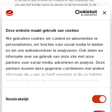
in de berm wat kruiden en maakte er een boeketje van
om aan het kindje Jezus te geven. In de kerstnacht. In de
kerstnacht begon het tuiltje met rode en groene
bloemen te bloeien, wat de kerk beschouwde als
kerstwonder. De ‘Flores de Noche Buena’ wordt in veel
landen geassocieerd met kerst.
Deze website maakt gebruik van cookies
Mexicaans kruid
Kerstster (de botanische naam is Poinsettia) komt uit
We gebruiken cookies om content en advertenties te
Mexico en Midden-Amerika waar hij groeit als
personaliseren, om functies voor social media te bieden
kruidachtige struik die wel 4 meter hoog kan worden.
en om ons websiteverkeer te analyseren. Ook delen we
De plant bloeit buiten van november tot februari en in
de zomer is de struik kaal. De plant werd door de
informatie over uw gebruik van onze site met onze
Azteken als heilig beschouwd, ze noemden hem Cuitla-
partners voor social media, adverteren en analyse. Deze
xochitl.
partners kunnen deze gegevens combineren met andere
QUOTE
informatie die u aan ze heeft verstrekt of die ze hebben
“My poinsettia did not turn scarlet until I planted it in
verzameld op basis van uw gebruik van hun services.
new surroundings. Colour is not something one has,
colour is bestowed on one by others.”
Arthur Japin – The Two Hearts of Kwasi Boachi
Toestemmingsselectie
Noodzakelijk
“Mijn poinsettia leek niet rood tot ik hem op een andere
plek plantte. Kleur heb je nooit zelf, kleur krijg je door
anderen.”