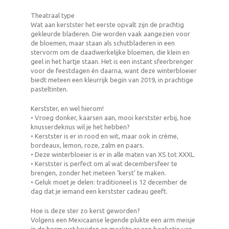
Theatraal type
Wat aan kerstster het eerste opvalt zijn de prachtig
gekleurde bladeren. Die worden vaak aangezien voor
de bloemen, maar staan als schutbladeren in een
stervorm om de daadwerkelijke bloemen, die klein en
geel in het hartje staan. Het is een instant sfeerbrenger
voor de feestdagen én daarna, want deze winterbloeier
biedt meteen een kleurrijk begin van 2019, in prachtige
pasteltinten.
Kerstster, en wel hierom!
• Vroeg donker, kaarsen aan, mooi kerstster erbij, hoe
knusserdeknus wil je het hebben?
• Kerstster is er in rood en wit, maar ook in crème,
bordeaux, lemon, roze, zalm en paars.
• Deze winterbloeier is er in alle maten van XS tot XXXL.
• Kerstster is perfect om al wat decembersfeer te
brengen, zonder het meteen ‘kerst’ te maken.
• Geluk moet je delen: traditioneel is 12 december de
dag dat je iemand een kerstster cadeau geeft.
Hoe is deze ster zo kerst geworden?
Volgens een Mexicaanse legende plukte een arm meisje