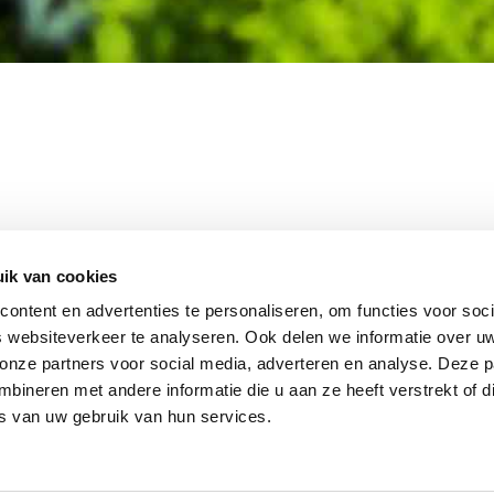
MEMBER OF
WBE
GROUP
ik van cookies
ontent en advertenties te personaliseren, om functies voor soci
 websiteverkeer te analyseren. Ook delen we informatie over u
 onze partners voor social media, adverteren en analyse. Deze p
EBSHOP
CONTACT
JUPIT
NL
ineren met andere informatie die u aan ze heeft verstrekt of d
IEUWS
DISCLAIMER
s van uw gebruik van hun services.
+31 (0
ACATURE
INFO
RIVACY STATEMENT