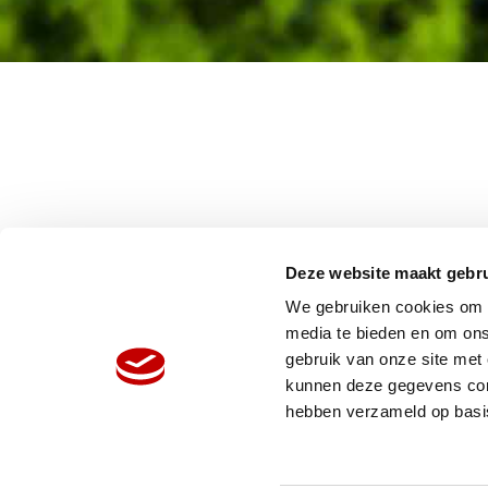
Deze website maakt gebru
We gebruiken cookies om c
media te bieden en om ons
gebruik van onze site met
HOME
W
kunnen deze gegevens comb
ORGANISATIE
N
hebben verzameld op basi
PRODUCTEN
V
REFERENTIES
P