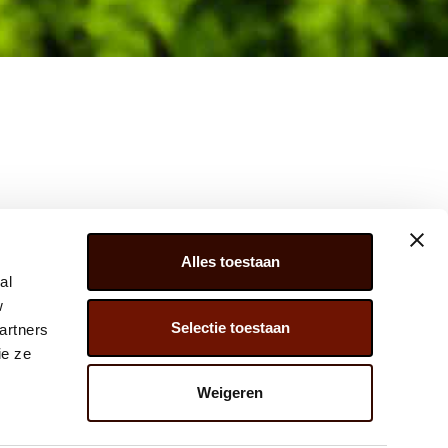
Alles toestaan
al
w
Selectie toestaan
artners
ER 279, 2675 LW, HONSELERSDIJK,
ie ze
) 174 – 615 444
Weigeren
@JAVADOPLANT.COM