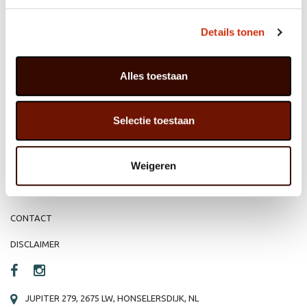
Details tonen
MEMBER OF
WBE
GROUP
Alles toestaan
HOME
WEBSHOP
Selectie toestaan
ORGANISATIE
NIEUWS
Weigeren
PRODUCTEN
VACATURE
REFERENTIES
PRIVACY STATEMENT
CONTACT
DISCLAIMER
JUPITER 279, 2675 LW, HONSELERSDIJK, NL