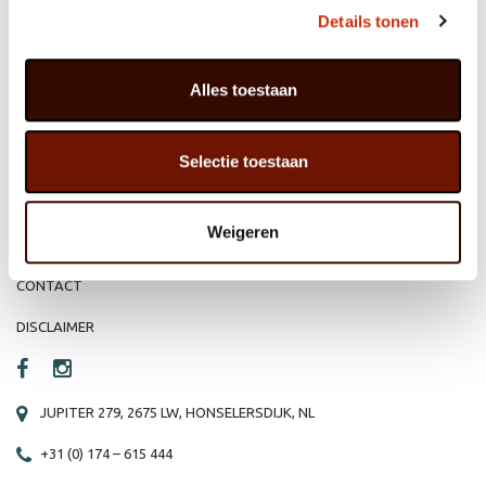
MEMBER OF
WBE
GROUP
Details tonen
Alles toestaan
HOME
WEBSHOP
Selectie toestaan
ORGANISATIE
NIEUWS
PRODUCTEN
VACATURE
Weigeren
REFERENTIES
PRIVACY STATEMENT
CONTACT
DISCLAIMER
JUPITER 279, 2675 LW, HONSELERSDIJK, NL
+31 (0) 174 – 615 444