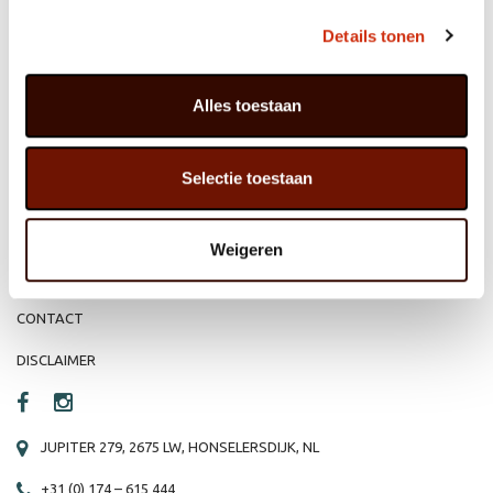
MEMBER OF
WBE
GROUP
Details tonen
Alles toestaan
HOME
WEBSHOP
Selectie toestaan
ORGANISATIE
NIEUWS
PRODUCTEN
VACATURE
Weigeren
REFERENTIES
PRIVACY STATEMENT
CONTACT
DISCLAIMER
JUPITER 279, 2675 LW, HONSELERSDIJK, NL
+31 (0) 174 – 615 444