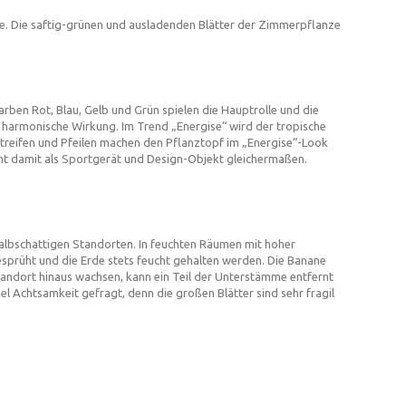
ze. Die saftig-grünen und ausladenden Blätter der Zimmerpflanze
rben Rot, Blau, Gelb und Grün spielen die Hauptrolle und die
g harmonische Wirkung. Im Trend „Energise“ wird der tropische
 Streifen und Pfeilen machen den Pflanztopf im „Energise“-Look
ent damit als Sportgerät und Design-Objekt gleichermaßen.
albschattigen Standorten. In feuchten Räumen mit hoher
besprüht und die Erde stets feucht gehalten werden. Die Banane
andort hinaus wachsen, kann ein Teil der Unterstämme entfernt
l Achtsamkeit gefragt, denn die großen Blätter sind sehr fragil