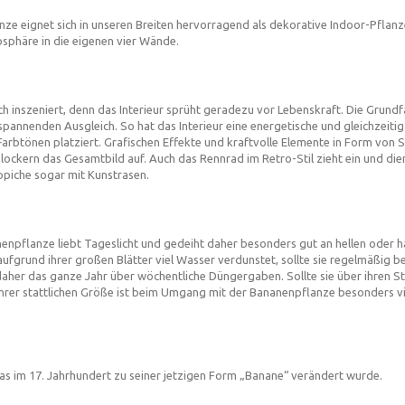
anze eignet sich in unseren Breiten hervorragend als dekorative Indoor-Pflan
sphäre in die eigenen vier Wände.
 inszeniert, denn das Interieur sprüht geradezu vor Lebenskraft. Die Grundfa
pannenden Ausgleich. So hat das Interieur eine energetische und gleichzeiti
Farbtönen platziert. Grafischen Effekte und kraftvolle Elemente in Form von
lockern das Gesamtbild auf. Auch das Rennrad im Retro-Stil zieht ein und di
piche sogar mit Kunstrasen.
npflanze liebt Tageslicht und gedeiht daher besonders gut an hellen oder h
aufgrund ihrer großen Blätter viel Wasser verdunstet, sollte sie regelmäßig 
her das ganze Jahr über wöchentliche Düngergaben. Sollte sie über ihren St
ihrer stattlichen Größe ist beim Umgang mit der Bananenpflanze besonders vie
 im 17. Jahrhundert zu seiner jetzigen Form „Banane“ verändert wurde.