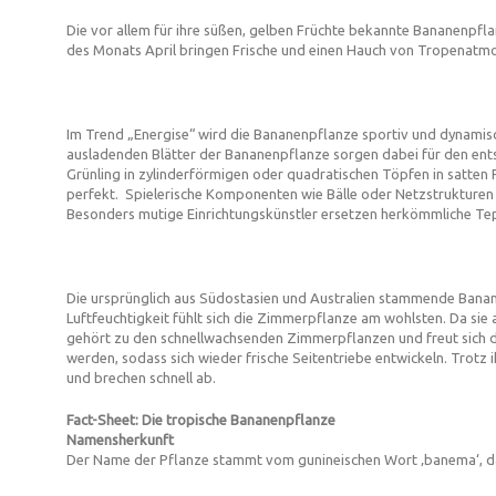
Die vor allem für ihre süßen, gelben Früchte bekannte Bananenpfl
des Monats April bringen Frische und einen Hauch von Tropenatmo
Im Trend „Energise“ wird die Bananenpflanze sportiv und dynamisch
ausladenden Blätter der Bananenpflanze sorgen dabei für den ents
Grünling in zylinderförmigen oder quadratischen Töpfen in satten 
perfekt. Spielerische Komponenten wie Bälle oder Netzstrukturen 
Besonders mutige Einrichtungskünstler ersetzen herkömmliche Tep
Die ursprünglich aus Südostasien und Australien stammende Banane
Luftfeuchtigkeit fühlt sich die Zimmerpflanze am wohlsten. Da sie 
gehört zu den schnellwachsenden Zimmerpflanzen und freut sich da
werden, sodass sich wieder frische Seitentriebe entwickeln. Trotz 
und brechen schnell ab.
Fact-Sheet: Die tropische Bananenpflanze
Namensherkunft
Der Name der Pflanze stammt vom gunineischen Wort ‚banema‘, das