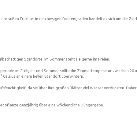
 ihre süßen Früchte. In den hiesigen Breitengraden handelt es sich um die Zie
halbschattigen Standorte. Im Sommer steht sie gerne im Freien.
riode im Frühjahr und Sommer sollte die Zimmertemperatur zwischen 20 und 2
6° Celsius an einem hellen Standort überwintern.
tfeuchtigkeit, da sie über ihre großen Blätter viel Wasser verdunsten. Dahe
nenpflanze ganzjährig über eine wöchentliche Düngergabe.