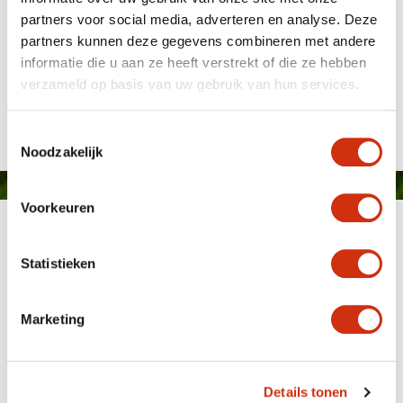
partners voor social media, adverteren en analyse. Deze
partners kunnen deze gegevens combineren met andere
Javado bij Natuurlijk Hopmans Heuchera
informatie die u aan ze heeft verstrekt of die ze hebben
verzameld op basis van uw gebruik van hun services.
Gepubliceerd op: 12 augustus 2021
Toestemmingsselectie
Noodzakelijk
Voorkeuren
Statistieken
Marketing
MEMBER OF
WBE
GROUP
Details tonen