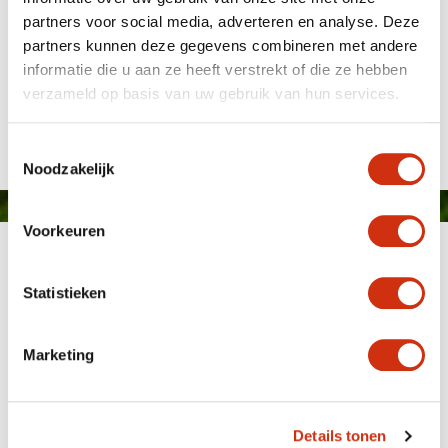
partners voor social media, adverteren en analyse. Deze
partners kunnen deze gegevens combineren met andere
Javado orchids Inca
informatie die u aan ze heeft verstrekt of die ze hebben
verzameld op basis van uw gebruik van hun services.
Gepubliceerd op: 20 mei 2021
Toestemmingsselectie
Noodzakelijk
Voorkeuren
Statistieken
Marketing
MEMBER OF
WBE
GROUP
Details tonen