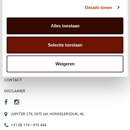
MEMBER OF
WBE
GROUP
Details tonen
Alles toestaan
HOME
WEBSHOP
Selectie toestaan
ORGANISATIE
NIEUWS
PRODUCTEN
VACATURE
Weigeren
REFERENTIES
PRIVACY STATEMENT
CONTACT
DISCLAIMER
JUPITER 279, 2675 LW, HONSELERSDIJK, NL
+31 (0) 174 – 615 444