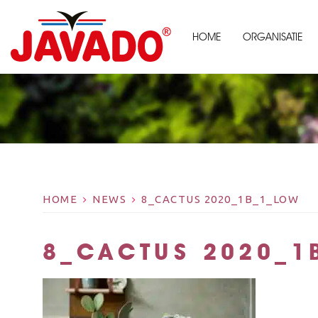
HOME
ORGANISATIE
HOME
NEWS
8_CACTUS 2020_1B_1_LOW
8_CACTUS 2020_1