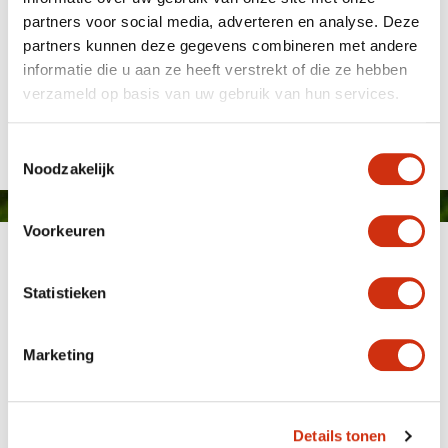
partners voor social media, adverteren en analyse. Deze
partners kunnen deze gegevens combineren met andere
Javado op bezoek bij Boers Tuinbouw
informatie die u aan ze heeft verstrekt of die ze hebben
verzameld op basis van uw gebruik van hun services.
Gepubliceerd op: 10 maart 2020
Toestemmingsselectie
Noodzakelijk
Voorkeuren
Statistieken
Marketing
MEMBER OF
WBE
GROUP
Details tonen