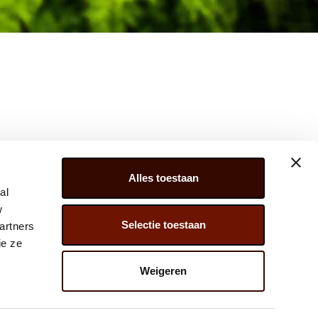
Alles toestaan
al
w
Selectie toestaan
artners
ER 279, 2675 LW, HONSELERSDIJK,
ie ze
) 174 – 615 444
Weigeren
@JAVADOPLANT.COM