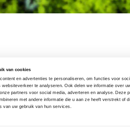
MEMBER OF
WBE
GROUP
ik van cookies
ontent en advertenties te personaliseren, om functies voor soci
 websiteverkeer te analyseren. Ook delen we informatie over u
 onze partners voor social media, adverteren en analyse. Deze p
EBSHOP
CONTACT
JUPIT
NL
ineren met andere informatie die u aan ze heeft verstrekt of d
IEUWS
DISCLAIMER
s van uw gebruik van hun services.
+31 (0
ACATURE
INFO
RIVACY STATEMENT