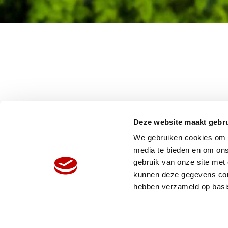
Deze website maakt gebru
We gebruiken cookies om c
media te bieden en om ons
gebruik van onze site met
HOME
W
kunnen deze gegevens comb
ORGANISATIE
N
hebben verzameld op basi
PRODUCTEN
V
REFERENTIES
P