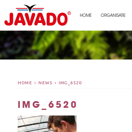
HOME
ORGANISATIE
HOME
NEWS
IMG_6520
IMG_6520