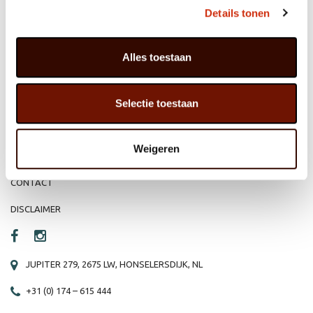
MEMBER OF
WBE
GROUP
Details tonen
Alles toestaan
HOME
WEBSHOP
Selectie toestaan
ORGANISATIE
NIEUWS
PRODUCTEN
VACATURE
Weigeren
REFERENTIES
PRIVACY STATEMENT
CONTACT
DISCLAIMER
JUPITER 279, 2675 LW, HONSELERSDIJK, NL
+31 (0) 174 – 615 444