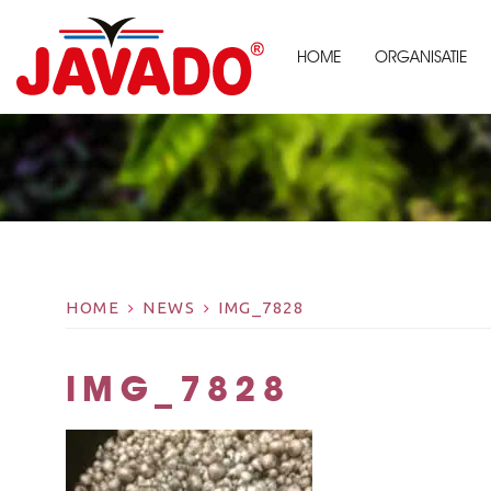
HOME
ORGANISATIE
HOME
NEWS
IMG_7828
IMG_7828