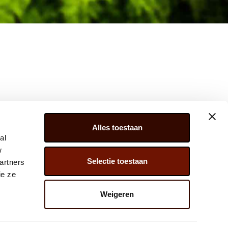
Alles toestaan
al
w
Selectie toestaan
artners
ER 279, 2675 LW, HONSELERSDIJK,
ie ze
) 174 – 615 444
Weigeren
@JAVADOPLANT.COM