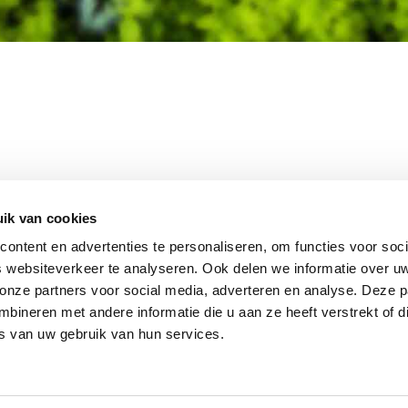
MEMBER OF
WBE
GROUP
ik van cookies
ontent en advertenties te personaliseren, om functies voor soci
 websiteverkeer te analyseren. Ook delen we informatie over u
 onze partners voor social media, adverteren en analyse. Deze p
EBSHOP
CONTACT
JUPIT
NL
ineren met andere informatie die u aan ze heeft verstrekt of d
IEUWS
DISCLAIMER
s van uw gebruik van hun services.
+31 (0
ACATURE
INFO
RIVACY STATEMENT