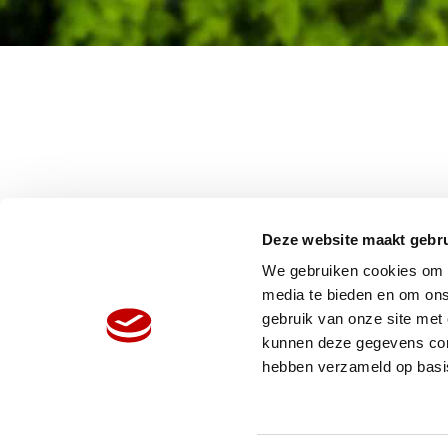
Deze website maakt gebru
We gebruiken cookies om c
media te bieden en om ons
gebruik van onze site met
HOME
W
kunnen deze gegevens comb
ORGANISATIE
N
hebben verzameld op basi
PRODUCTEN
V
REFERENTIES
P