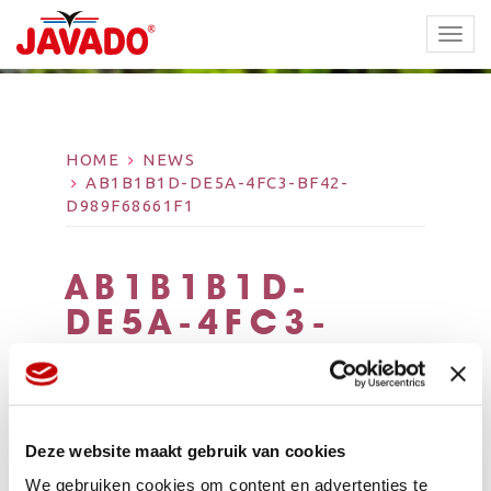
TOGG
NAVI
HOME
NEWS
AB1B1B1D-DE5A-4FC3-BF42-
D989F68661F1
AB1B1B1D-
DE5A-4FC3-
BF42-
D989F68661F1
Deze website maakt gebruik van cookies
We gebruiken cookies om content en advertenties te