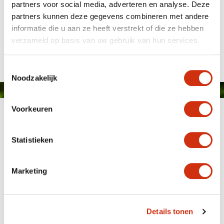
partners voor social media, adverteren en analyse. Deze
partners kunnen deze gegevens combineren met andere
Acer
informatie die u aan ze heeft verstrekt of die ze hebben
Gepubliceerd op: 16 april 2019
verzameld op basis van uw gebruik van hun services.
Toestemmingsselectie
Noodzakelijk
Voorkeuren
Statistieken
Marketing
MEMBER OF
WBE
GROUP
Details tonen