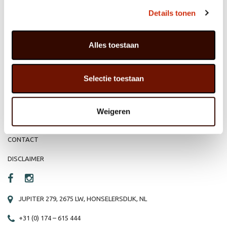
MEMBER OF
WBE
GROUP
Details tonen
Alles toestaan
HOME
WEBSHOP
Selectie toestaan
ORGANISATIE
NIEUWS
PRODUCTEN
VACATURE
Weigeren
REFERENTIES
PRIVACY STATEMENT
CONTACT
DISCLAIMER
JUPITER 279, 2675 LW, HONSELERSDIJK, NL
+31 (0) 174 – 615 444