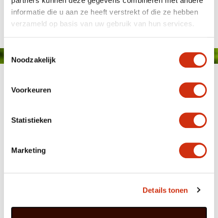
partners kunnen deze gegevens combineren met andere
informatie die u aan ze heeft verstrekt of die ze hebben
verzameld op basis van uw gebruik van hun services.
Toestemmingsselectie
Noodzakelijk
Voorkeuren
Statistieken
MEMBER OF
WBE
GROUP
Marketing
Details tonen
HOME
WEBSHOP
ORGANISATIE
NIEUWS