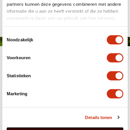
partners kunnen deze gegevens combineren met andere
informatie die u aan ze heeft verstrekt of die ze hebben
Gepubliceerd op: 24 mei 2018
verzameld op basis van uw gebruik van hun services.
Toestemmingsselectie
Noodzakelijk
Voorkeuren
Statistieken
MEMBER OF
WBE
GROUP
Marketing
Details tonen
HOME
WEBSHOP